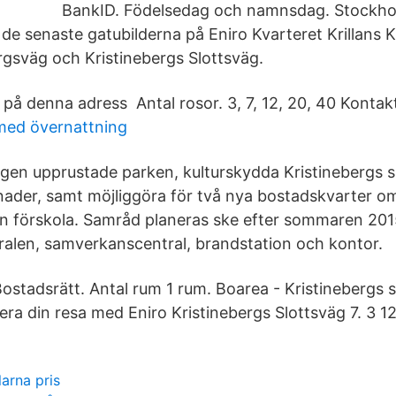
BankID. Födelsedag och namnsdag. Stockhol
 de senaste gatubilderna på Eniro Kvarteret Krillans Kro
gsväg och Kristinebergs Slottsväg.
 på denna adress Antal rosor. 3, 7, 12, 20, 40 Kontak
med övernattning
igen upprustade parken, kulturskydda Kristinebergs 
nader, samt möjliggöra för två nya bostadskvarter 
n förskola. Samråd planeras ske efter sommaren 2015
alen, samverkanscentral, brandstation och kontor.
ostadsrätt. Antal rum 1 rum. Boarea - Kristinebergs s
ra din resa med Eniro Kristinebergs Slottsväg 7. 3 12
arna pris