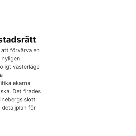
stadsrätt
 att förvärva en
 nyligen
oligt västerläge
la
fika ekarna
ska. Det firades
tinebergs slott
 detaljplan för