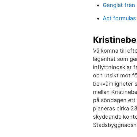
Ganglat fran
Act formulas
Kristineb
Välkomna till eft
lägenhet som ger 
inflyttningsklar 
och utsikt mot f
bekvämligheter 
mellan Kristineb
på söndagen ett h
planeras cirka 23
skyddande konto
Stadsbyggnadsnä