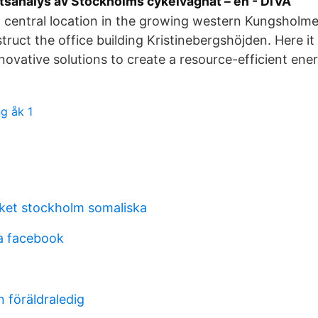
sanalys av Stockholms cykelvägnät – en - DiVA
nd central location in the growing western Kungsholm
ruct the office building Kristinebergshöjden. Here it w
novative solutions to create a resource-efficient ene
g åk 1
eket stockholm somaliska
ia facebook
n föräldraledig