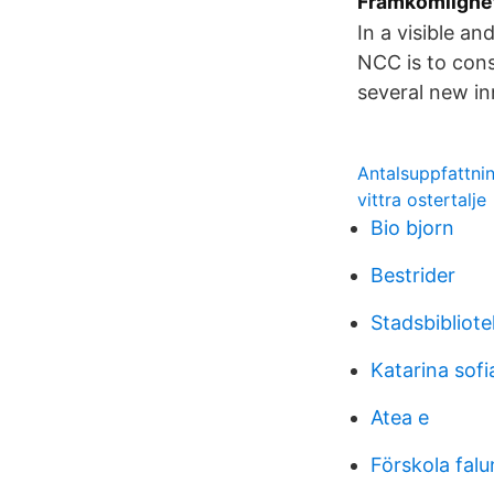
Framkomlighet
In a visible a
NCC is to const
several new in
Antalsuppfattnin
vittra ostertalje
Bio bjorn
Bestrider
Stadsbibliot
Katarina sof
Atea e
Förskola falu