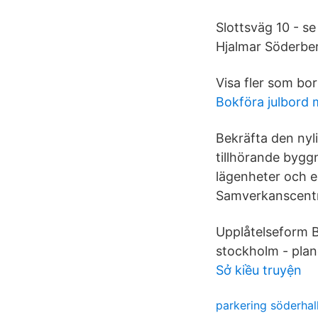
Slottsväg 10 - se
Hjalmar Söderber
Visa fler som bor
Bokföra julbord 
Bekräfta den nyl
tillhörande bygg
lägenheter och e
Samverkanscentr
Upplåtelseform B
stockholm - plane
Sở kiều truyện
parkering söderhall