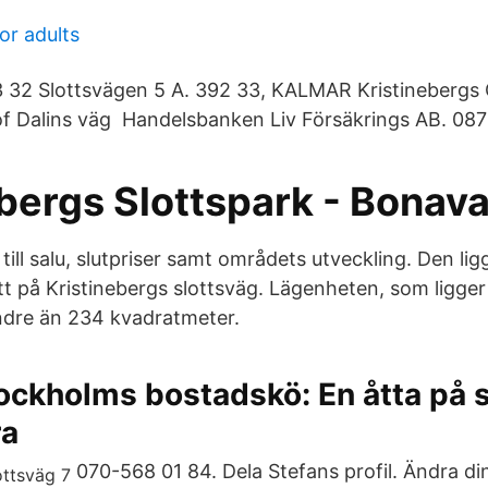
r adults
3 32 Slottsvägen 5 A. 392 33, KALMAR Kristinebergs
f Dalins väg Handelsbanken Liv Försäkrings AB. 087
bergs Slottspark - Bonav
till salu, slutpriser samt områdets utveckling. Den ligg
tt på Kristinebergs slottsväg. Lägenheten, som ligger
indre än 234 kvadratmeter.
tockholms bostadskö: En åtta på s
ra
070-568 01 84. Dela Stefans profil. Ändra d