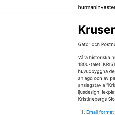
hurmaninvester
Krusen
Gator och Postn
Våra historiska h
1800-talet. KRIS
huvudbyggna­ den
anlagd och av pa
anslagstavla "Kri
ljusdesign, lekpl
Kristinebergs Slo
Email format