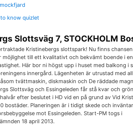
 mockfjard
 to know quizlet
ergs Slottsväg 7, STOCKHOLM Bo
ertraktade Kristinebergs slottspark! Nu finns chansen
möjlighet till ett kvalitativt och bekvämt boende i en
fastighet. Här bor ni högst upp i huset med balkong i s
öreningens innergård. Lägenheten är utrustad med al
såsom tvättmaskin, diskmaskin och De räddade magni
ergs Slottsväg och Essingeleden får stå kvar och grön
alvår efter beslutet i HD vid en på grund av Vid Kris
0 bostäder. Planeringen är i tidigt skede och inväntar
rsbebyggelse mot Essingeleden. Start-PM togs i
mnden 18 april 2013.