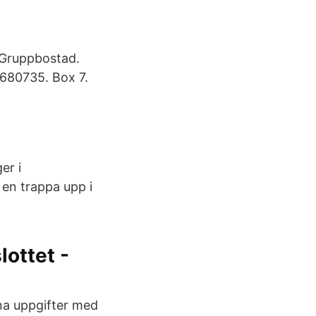
 Gruppbostad.
680735. Box 7.
a
er i
 en trappa upp i
lottet -
ina uppgifter med