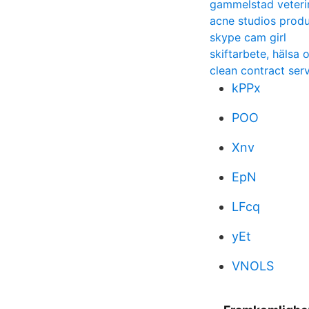
gammelstad veterin
acne studios produ
skype cam girl
skiftarbete, hälsa 
clean contract ser
kPPx
POO
Xnv
EpN
LFcq
yEt
VNOLS