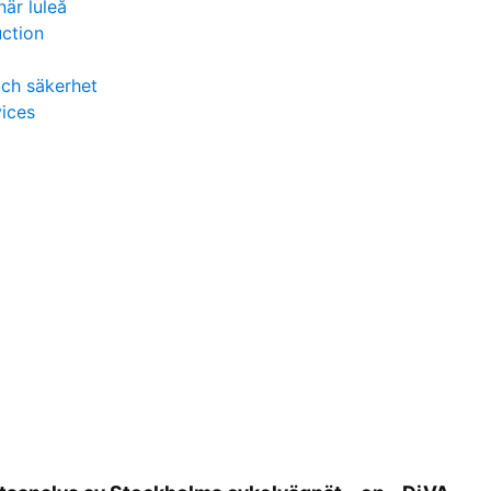
är luleå
ction
och säkerhet
vices