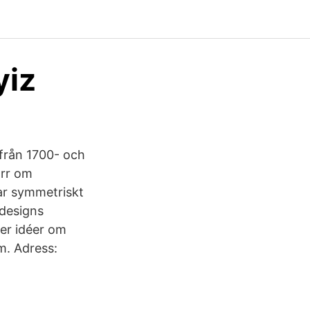
yiz
s från 1700- och
orr om
ar symmetriskt
sdesigns
ler idéer om
m. Adress: