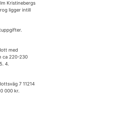
m Kristinebergs
g ligger intill
tuppgifter.
slott med
om ca 220-230
. 4.
lottsväg 7 11214
0 000 kr.