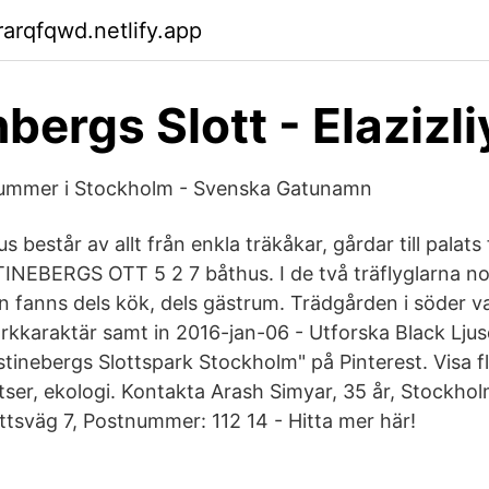
arqfqwd.netlify.app
bergs Slott - Elazizli
ummer i Stockholm - Svenska Gatunamn
us består av allt från enkla träkåkar, gårdar till palat
TINEBERGS OTT 5 2 7 båthus. I de två träflyglarna n
 fanns dels kök, dels gästrum. Trädgården i söder v
rkkaraktär samt in­ 2016-jan-06 - Utforska Black Lju
stinebergs Slottspark Stockholm" på Pinterest. Visa f
atser, ekologi. Kontakta Arash Simyar, 35 år, Stockhol
ttsväg 7, Postnummer: 112 14 - Hitta mer här!