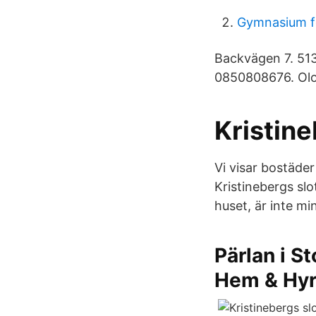
Gymnasium fo
Backvägen 7. 51
0850808676. Olo
Kristine
Vi visar bostäder 
Kristinebergs slo
huset, är inte m
Pärlan i S
Hem & Hy